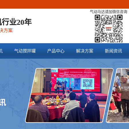
气动马达请加微信咨询
行业20年
决方案
机
气动搅拌罐
产品中心
解决方案
新闻资讯