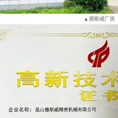
▲德斯威厂房