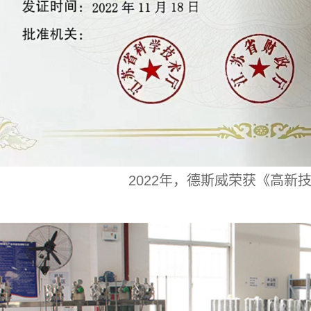
2022年，德斯威荣获《高新