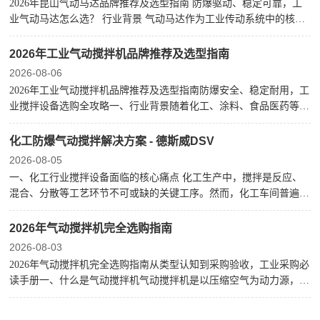
2026年昆山气动马达品牌推荐及选型指南 防爆驱动、稳定可靠，工
业气动马达怎么选？ 行业背景 气动马达作为工业传动系统中的核心
驱动部件，以压缩空气为动力源，具备本质防爆、可无级调速、结构
简单、适应恶劣工况等优势，在化工、涂料、汽车涂装、矿
2026年工业气动搅拌机品牌推荐及选型指南
2026-08-06
2026年工业气动搅拌机品牌推荐及选型指南防爆安全、稳定耐用，工
业搅拌设备选购全攻略一、行业背景随着化工、涂料、食品医药等行
业的快速发展，工业搅拌设备的市场需求持续增长。气动搅拌机以压
缩空气为动力源，具备本质防爆、无级调速、可长时间连续运转
化工防爆气动搅拌解决方案 - 德斯威DSV
2026-08-05
一、化工行业搅拌设备面临的核心痛点 化工生产中，搅拌是反应、
混合、分散等工艺环节不可或缺的关键工序。然而，化工车间普遍存
在易燃易爆溶剂挥发、腐蚀性气体、粉尘等复杂工况，对搅拌设备的
安全性和可靠性提出了极高要求。据行业公开资料显示，化工企业因
2026年气动搅拌机完全选购指南
2026-08-03
2026年气动搅拌机完全选购指南从类型认知到采购验收，工业采购必
读手册一、什么是气动搅拌机气动搅拌机是以压缩空气为动力源，驱
动气动马达带动搅拌桨叶旋转，实现液体、粉体、高粘度物料混合搅
拌的工业设备。与电动搅拌机相比，气动搅拌机具备本质防爆、