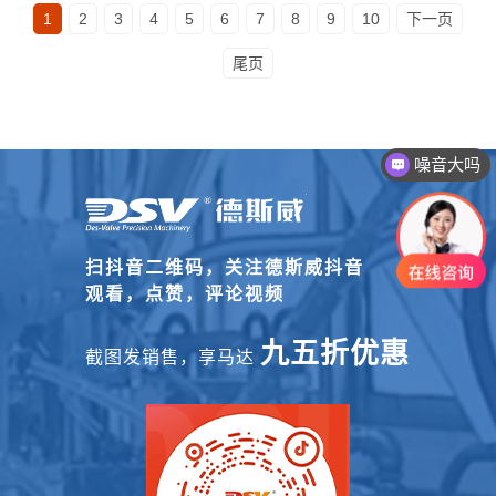
1
2
3
4
5
6
7
8
9
10
下一页
尾页
噪音大吗
扫抖音二维码，关注德斯威抖音
观看，点赞，评论视频
九五折优惠
截图发销售，享马达