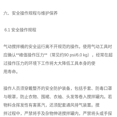
六、安全操作规程与维护保养
6.1 安全操作规程
气动搅拌桶
的安全运行离不开规范的操作。使用气动工具时
应确认**峰值操作压力**（常见约90 psi/6.0 kg），经常在超
过操作压力的环境下工作将大大降低工具本身的使
用寿命。
操作人员须穿戴整齐的安全防护装备，包括手套、防毒口罩
与眼罩，防止衣物、围裙、衣袖、头发等卷入搅拌罐内。若
物料含挥发性有害蒸汽，还须配套通风排气装置。搅
拌过程中，严禁将手及杂物伸进搅拌罐内，严禁将头或手探