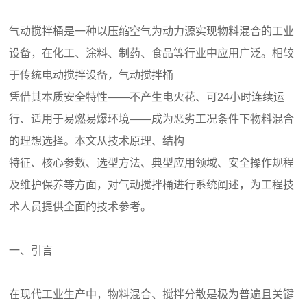
气动搅拌桶
是一种以压缩空气为动力源实现物料混合的工业
设备，在化工、涂料、制药、食品等行业中应用广泛。相较
于传统电动搅拌设备，
气动搅拌桶
凭借其本质安全特性——不产生电火花、可24小时连续运
行、适用于易燃易爆环境——成为恶劣工况条件下物料混合
的理想选择。本文从技术原理、结构
特征、核心参数、选型方法、典型应用领域、安全操作规程
及维护保养等方面，对气动搅拌桶进行系统阐述，为工程技
术人员提供全面的技术参考。
一、引言
在现代工业生产中，物料混合、搅拌分散是极为普遍且关键