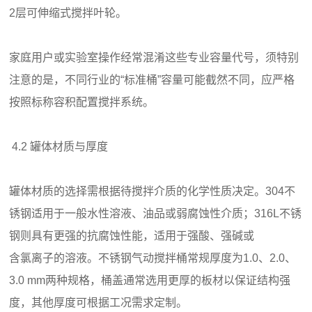
2层可伸缩式搅拌叶轮。
家庭用户或实验室操作经常混淆这些专业容量代号，须特别
注意的是，不同行业的“标准桶”容量可能截然不同，应严格
按照标称容积配置搅拌系统。
4.2 罐体材质与厚度
罐体材质的选择需根据待搅拌介质的化学性质决定。304不
锈钢适用于一般水性溶液、油品或弱腐蚀性介质；316L不锈
钢则具有更强的抗腐蚀性能，适用于强酸、强碱或
含氯离子的溶液。不锈钢气动搅拌桶常规厚度为1.0、2.0、
3.0 mm两种规格，桶盖通常选用更厚的板材以保证结构强
度，其他厚度可根据工况需求定制。