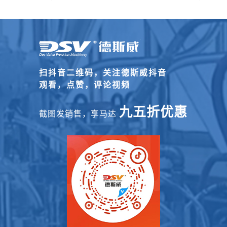
扫抖音二维码，关注德斯威抖音
观看，点赞，评论视频
九五折优惠
截图发销售，享马达