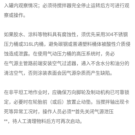
入罐内观察情况；必须待搅拌器完全停止运转后方可进行观
察或操作。
如果胶水、涂料等物料具有腐蚀性，须优先采用304不锈钢
压力桶或316L内桶，避免碳钢或普通塑料桶体被酸性介质侵
蚀造成泄露。在使用气动压力桶的高压系统时，务必
在气源主管路前端安装空气过滤器，通入不含水分和油分的
清洁空气，否则涂装表面会因气源杂质而产生缺陷。
在非平坦工地作业时，应确保万向脚轮及制动机构已可靠锁
定，必要时在轮胎前（或后）放置止动垫。当搅拌轴出现卡
死等异常工况时，操作人员必须**首先关闭气源泄压
**，待人工清理物料后方可再次启动。