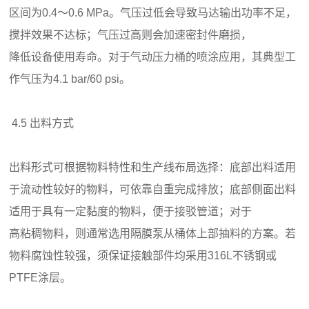
区间为0.4～0.6 MPa。气压过低会导致马达输出功率不足，
搅拌效果不达标；气压过高则会加速密封件磨损，
降低设备使用寿命。对于气动压力桶的喷涂应用，其典型工
作气压为4.1 bar/60 psi。
4.5 出料方式
出料形式可根据物料特性和生产线布局选择：底部出料适用
于流动性较好的物料，可依靠自重完成排放；底部侧面出料
适用于具有一定黏度的物料，便于接驳管道；对于
高粘稠物料，则通常选用隔膜泵从桶体上部抽料的方案。若
物料腐蚀性较强，须保证接触部件均采用316L不锈钢或
PTFE涂层。