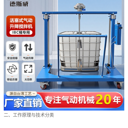
二、工作原理与技术分类