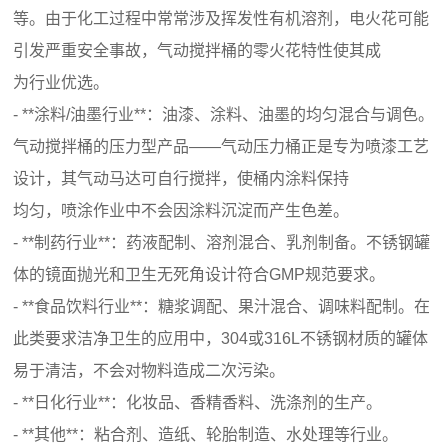
等。由于化工过程中常常涉及挥发性有机溶剂，电火花可能
引发严重安全事故，
气动搅拌桶
的零火花特性使其成
为行业优选。
- **涂料/油墨行业**：油漆、涂料、油墨的均匀混合与调色。
气动搅拌桶的压力型产品——气动压力桶正是专为喷漆工艺
设计，其气动马达可自行搅拌，使桶内涂料保持
均匀，喷涂作业中不会因涂料沉淀而产生色差。
- **制药行业**：药液配制、溶剂混合、乳剂制备。不锈钢罐
体的镜面抛光和卫生无死角设计符合GMP规范要求。
- **食品饮料行业**：糖浆调配、果汁混合、调味料配制。在
此类要求洁净卫生的应用中，304或316L不锈钢材质的罐体
易于清洁，不会对物料造成二次污染。
- **日化行业**：化妆品、香精香料、洗涤剂的生产。
- **其他**：粘合剂、造纸、轮胎制造、水处理等行业。