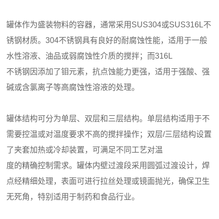
罐体作为盛装物料的容器，通常采用SUS304或SUS316L不
锈钢材质。304不锈钢具有良好的耐腐蚀性能，适用于一般
水性溶液、油品或弱腐蚀性介质的搅拌；而316L
不锈钢因添加了钼元素，抗点蚀能力更强，适用于强酸、强
碱或含氯离子等高腐蚀性溶液的处理。
罐体结构可分为单层、双层和三层结构。单层结构适用于不
需要控温或对温度要求不高的搅拌操作；双层/三层结构设置
了夹套加热或冷却装置，可满足不同工艺对温
度的精确控制需求。罐体内壁过渡段采用圆弧过渡设计，焊
点经精细处理，表面可进行拉丝处理或镜面抛光，确保卫生
无死角，特别适用于制药和食品行业。