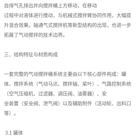
自排气孔排出并向搅拌桶上方移动，在移动
过程中对液体进行搅动，与机械式搅拌臂协同作用，大幅提
升混合效果。轴通气式搅拌机等新型结构的出现，也进一步
拓展了气动搅拌的技术边界。
三、结构特征与材质构成
一套完整的气动搅拌桶系统主要由以下核心部件构成：罐
体、搅拌系统（气动马达、搅拌轴、桨叶）、气路控制系统
（空气压缩机、过滤器、调压阀、油雾器）、安
全装置（安全阀、泄气阀）以及辅助附件（活动轮、出料口
等）。
3.1 罐体