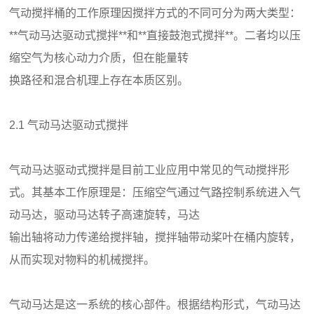
气动搅拌桶
的工作原理因搅拌方式的不同可分为两大类型：
**气动马达驱动式搅拌**和**直接鼓泡式搅拌**。二者均以压
缩空气为核心动力介质，但在能量转
换路径和混合机理上存在本质区别。
2.1 气动马达驱动式搅拌
气动马达驱动式搅拌是目前工业应用中常见的气动搅拌形
式。其基本工作原理是：压缩空气通过气路控制系统进入气
动马达，驱动马达转子高速旋转，马达
输出轴将动力传递给搅拌轴，搅拌轴带动桨叶在桶内旋转，
从而实现对物料的机械搅拌。
气动马达是这一系统的核心部件。根据结构形式，气动马达