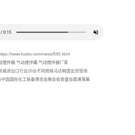
s://www.ksdsv.com/news/595.html
动搅拌器
,
气动搅拌罐
,
气动搅拌器厂家
斯威进出口行业20台不同规格马达韩国出货现场
26中国国际化工装备博览会展会收官盛会圆满落幕