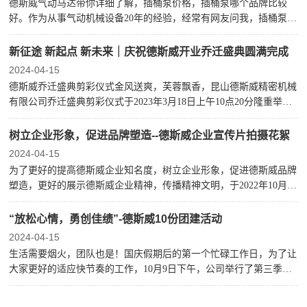
德斯威气动马达带你详细了解，插桶泵价格，插桶泵哪个品牌比较
好。作为从事气动机械设备20年的经验，经常有网友问我，插桶泵的
价格，插桶泵哪个品牌比较好等一些问题，就插桶泵种类区分来说，
一般有气动插桶泵与电动插桶泵之分，因为带动的方式不同，涉及的
新征途 新起点 新未来｜庆祝德斯威开业乔迁盛典圆满完成
2024-04-15
德斯威乔迁盛典剪彩仪式金风送爽，芙蓉飘香，昆山德斯威精密机械
有限公司乔迁盛典剪彩仪式于2023年3月18日上午10点20分隆重举
行，德斯威创始人叶力强先生、财务总监王女士与德斯威全体员工共
同见证公司新征程的开启！&
树立企业形象，促进品牌塑造--德斯威企业宣传片拍摄花絮
2024-04-15
为了更好的提高德斯威企业知名度，树立企业形象，促进德斯威品牌
塑造，更好的展示德斯威企业精神，传播精神文明，于2022年10月20
日下午，合作多年的服务商-安孚企服家，在大家积极配合下完成了
企业宣传片的拍摄！宣传片
“放松心情，勇创佳绩”-德斯威10份团建活动
2024-04-15
生活需要烟火，团队也是！国庆假期后的第一个忙碌工作日，为了让
大家更好的适应快节奏的工作，10月9日下午，公司举行了第三季度
会议，表彰