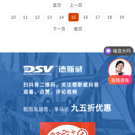
首页
上一页
10
11
12
13
14
15
16
17
18
19
下一页
尾页
噪音大吗
扫抖音二维码，关注德斯威抖音
观看，点赞，评论视频
九五折优惠
截图发销售，享马达