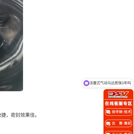
活塞式气动马达质保3年吗
有吨桶搅拌机吗
快捷，密封效果佳。