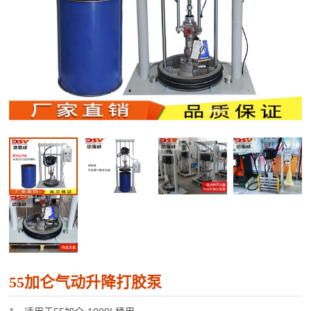
55加仑气动升降打胶泵