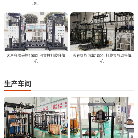
项目
客户多次采购1000L四立柱打胶升降
长春红旗汽车1000L打胶泵气动升降
机
机
生产车间