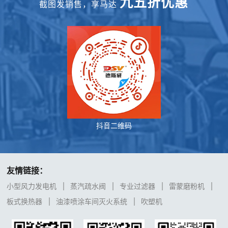
九五折优惠
截图发销售，享马达
抖音二维码
友情链接：
小型风力发电机
蒸汽疏水阀
专业过滤器
雷蒙磨粉机
板式换热器
油漆喷涂车间灭火系统
吹塑机