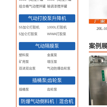
组合桶气动搅拌罐
输调漆搅拌罐
气动打胶泵升降机
55加仑打胶机
1000L打胶机
20L
5加仑打胶泵
WIWA打胶泵
案例
气动隔膜泵
塑料泵
金属泵
矿用泵
增压泵
双进双出泵
气动防爆齿轮泵
插桶泵|齿轮泵
插桶泵
齿轮泵
防爆气动倒料机｜混合机