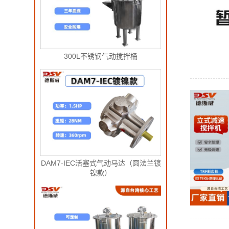
300L不锈钢气动搅拌桶
DAM7-IEC活塞式气动马达（圆法兰镀
镍款）