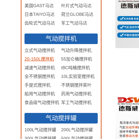
美国GAST马达
叶片式气动马达
日本TAIYO马达
荷兰GLOBE马达
齿轮式气动马达
军工气动马达
气动搅拌机
立式气动搅拌机
气动升降搅拌机
20-150L搅拌机
55加仑桶搅拌机
减速气动搅拌机
IBC吨桶搅拌机
全不锈钢搅拌机
10L实验室搅拌机
手提式搅拌机
不锈钢搅拌桨叶
船用气动搅拌机
药用气动搅拌机
食品级气动搅拌机
军工气动搅拌机
气动搅拌罐
100L气动搅拌罐
200L气动搅拌罐
300L气动搅拌罐
500L气动搅拌罐