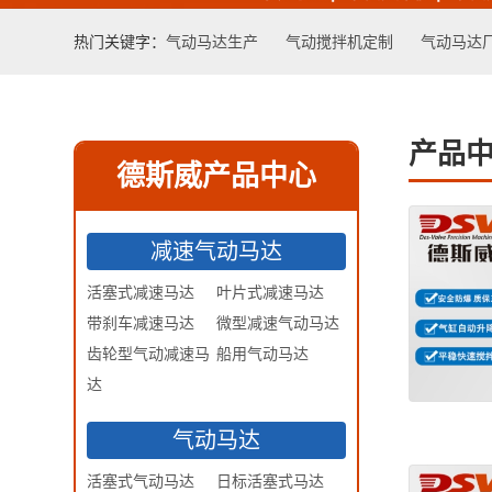
热门关键字：
气动马达生产
气动搅拌机定制
气动马达
产品
德斯威产品中心
减速气动马达
活塞式减速马达
叶片式减速马达
带刹车减速马达
微型减速气动马达
齿轮型气动减速马
船用气动马达
达
气动马达
活塞式气动马达
日标活塞式马达