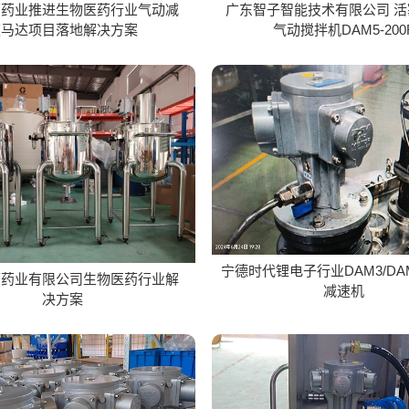
原药业推进生物医药行业气动减
广东智子智能技术有限公司 
速马达项目落地解决方案
气动搅拌机DAM5-200
宁德时代锂电子行业DAM3/DA
原药业有限公司生物医药行业解
减速机
决方案