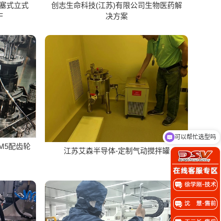
活塞式立式
创志生命科技(江苏)有限公司生物医药解
F
决方案
活塞式气动马达质保3年吗
M5配齿轮
江苏艾森半导体-定制气动搅拌罐