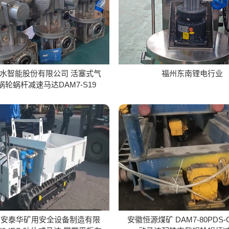
水智能股份有限公司 活塞式气
福州东南锂电行业
蜗轮蜗杆减速马达DAM7-S19
市安泰华矿用安全设备制造有限
安徽恒源煤矿 DAM7-80PDS-