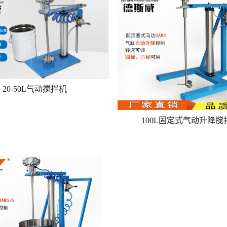
20-50L气动搅拌机
100L固定式气动升降搅