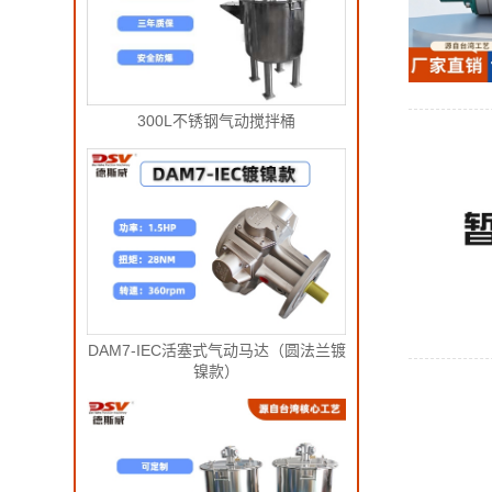
300L不锈钢气动搅拌桶
DAM7-IEC活塞式气动马达（圆法兰镀
镍款）