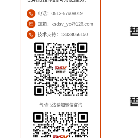
电话：0512-57908019
邮箱：ksdsv_ye@126.com
技术支持：13338056190
气动马达请加微信咨询