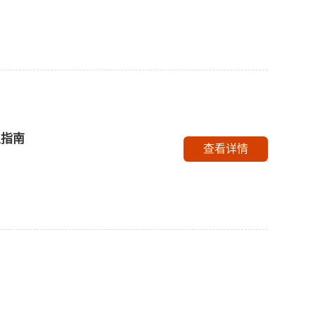
型指南
查看详情