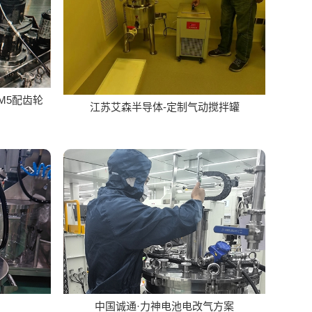
M5配齿轮
江苏艾森半导体-定制气动搅拌罐
中国诚通·力神电池电改气方案