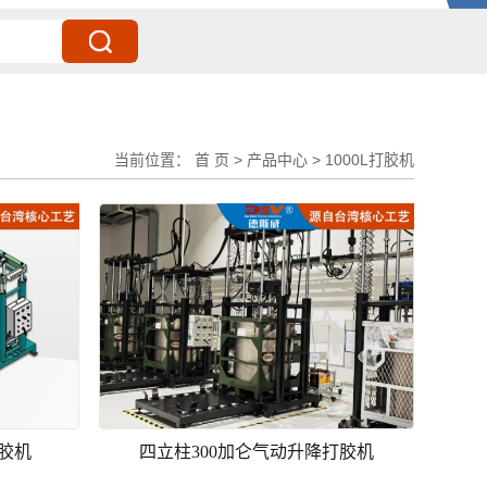
当前位置：
首 页
>
产品中心
>
1000L打胶机
打胶机
四立柱300加仑气动升降打胶机