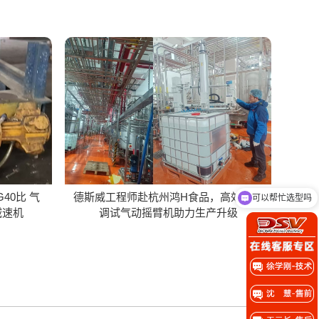
G40比 气
德斯威工程师赴杭州鸿H食品，高效安装
活塞式气动马达质保3年吗
减速机
调试气动摇臂机助力生产升级