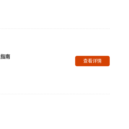
型指南
查看详情