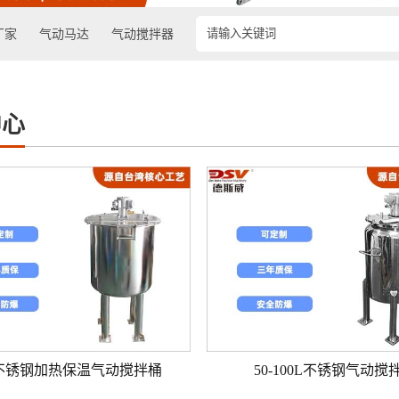
厂家
气动马达
气动搅拌器
中心
L不锈钢加热保温气动搅拌桶
50-100L不锈钢气动搅