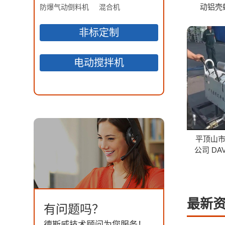
动铝壳
防爆气动倒料机
混合机
非标定制
电动搅拌机
平顶山
公司 DA
最新
有问题吗？
德斯威技术顾问为您服务！