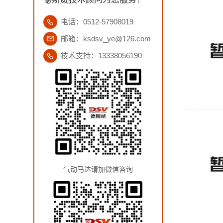
电话：0512-57908019
邮箱：ksdsv_ye@126.com
技术支持：13338056190
气动马达请加微信咨询