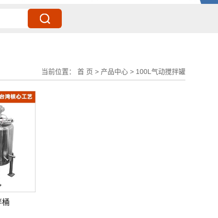
当前位置：
首 页
>
产品中心
>
100L气动搅拌罐
拌桶