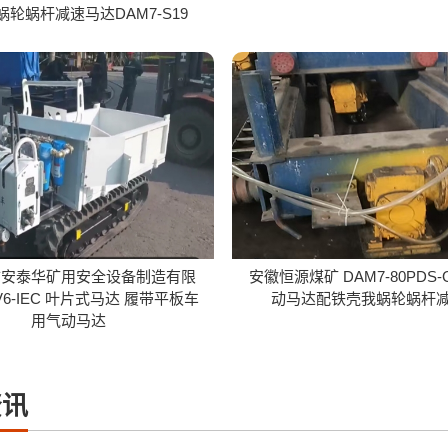
蜗轮蜗杆减速马达DAM7-S19
市安泰华矿用安全设备制造有限
安徽恒源煤矿 DAM7-80PDS-
V6-IEC 叶片式马达 履带平板车
动马达配铁壳我蜗轮蜗杆
用气动马达
资讯