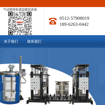
气动搅拌机请加微信咨询
0512-57908019
189-6263-0442
关于我们
联系我们