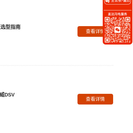
及选型指南
查看详情
威DSV
查看详情