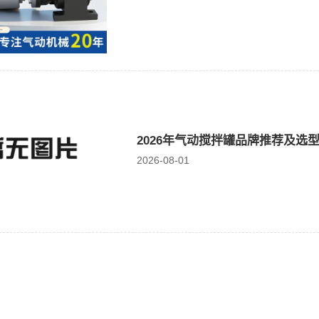
2026年气动搅拌罐品牌推荐及选
2026-08-01