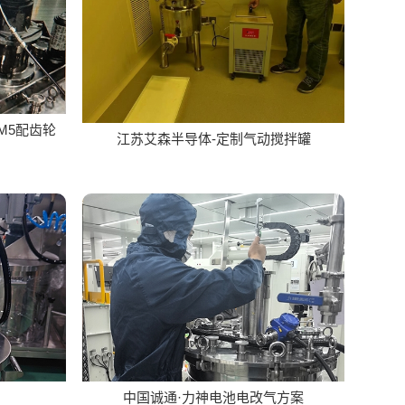
M5配齿轮
江苏艾森半导体-定制气动搅拌罐
中国诚通·力神电池电改气方案