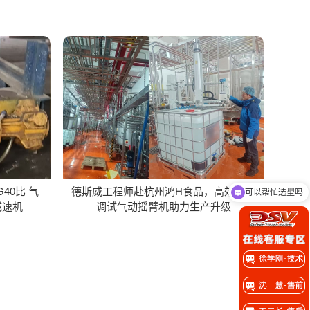
G40比 气
德斯威工程师赴杭州鸿H食品，高效安装
活塞式气动马达质保3年吗
减速机
调试气动摇臂机助力生产升级