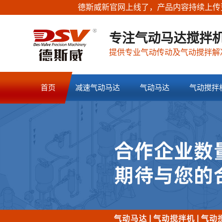
德斯威新官网上线了，产品内容持续上传更新中，有产
专注气动马达搅拌机
提供专业气动传动及气动搅拌解
首页
减速气动马达
气动马达
气动搅拌