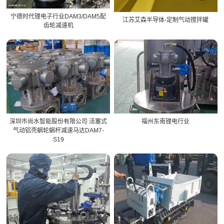
宁德时代锂电子行业DAM3/DAM5配
江苏艾森半导体-定制气动搅拌罐
齿轮减速机
深圳市尚水智能股份有限公司 活塞式
福州东南锂电行业
气动铝壳蜗轮蜗杆减速马达DAM7-
S19