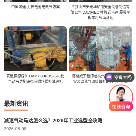
中国诚通·力神电池电改气方案
平顶山市安泰华矿用安全设备制造有
限公司 DAV6-IEC 叶片式马达 履带平
板车用气动马达
安徽恒源煤矿 DAM7-80PDS-G40比
德斯威工程师赴杭州鸿H食品，高效
噪音大吗
气动马达配铁壳我蜗轮蜗杆减速机
安装调试气动摇臂机助力生产升级
最新资讯
减速气动马达怎么选？2026年工业选型全攻略
2026-08-08