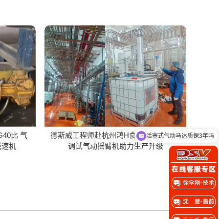
G40比 气
德斯威工程师赴杭州鸿H食品，高效安装
活塞式气动马达质保3年吗
减速机
调试气动摇臂机助力生产升级