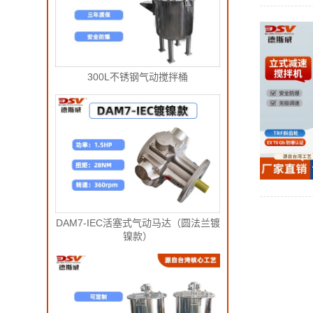
300L不锈钢气动搅拌桶
DAM7-IEC活塞式气动马达（圆法兰镀
镍款）