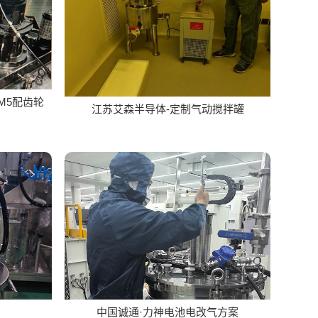
M5配齿轮
江苏艾森半导体-定制气动搅拌罐
中国诚通·力神电池电改气方案