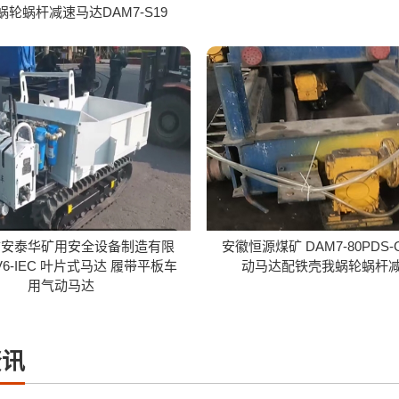
蜗轮蜗杆减速马达DAM7-S19
市安泰华矿用安全设备制造有限
安徽恒源煤矿 DAM7-80PDS-
V6-IEC 叶片式马达 履带平板车
动马达配铁壳我蜗轮蜗杆
用气动马达
资讯