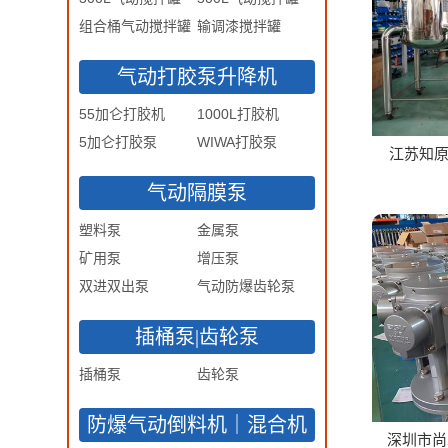
组合桶气动搅拌罐
输调漆搅拌罐
气动打胶泵升降机
55加仑打胶机
1000L打胶机
5加仑打胶泵
WIWA打胶泵
江苏知
气动隔膜泵
塑料泵
金属泵
矿用泵
增压泵
双进双出泵
气动防爆齿轮泵
插桶泵|齿轮泵
插桶泵
齿轮泵
防爆气动倒料机｜混合机
深圳市尚