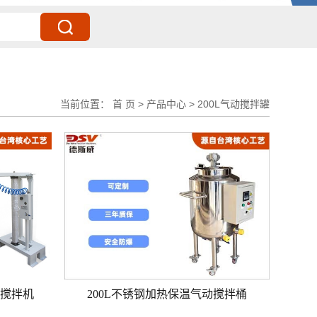
当前位置：
首 页
>
产品中心
>
200L气动搅拌罐
降搅拌机
200L不锈钢加热保温气动搅拌桶