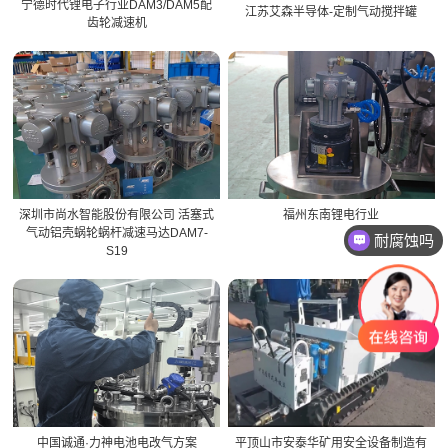
宁德时代锂电子行业DAM3/DAM5配
江苏艾森半导体-定制气动搅拌罐
齿轮减速机
耐腐蚀吗
深圳市尚水智能股份有限公司 活塞式
福州东南锂电行业
气动铝壳蜗轮蜗杆减速马达DAM7-
漏油吗
S19
中国诚通·力神电池电改气方案
平顶山市安泰华矿用安全设备制造有