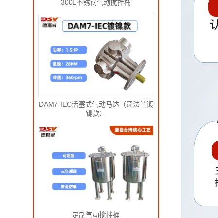
300L不锈钢气动搅拌桶
DAM7-IEC活塞式气动马达（圆法兰镀
镍款）
定制气动搅拌桶