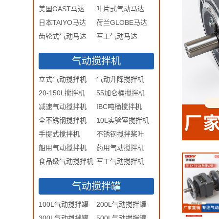
美国GAST马达
叶片式气动马达
日本TAIYO马达
荷兰GLOBE马达
齿轮式气动马达
军工气动马达
气动搅拌机
立式气动搅拌机
气动升降搅拌机
20-150L搅拌机
55加仑桶搅拌机
减速气动搅拌机
IBC吨桶搅拌机
全不锈钢搅拌机
10L实验室搅拌机
手提式搅拌机
不锈钢搅拌桨叶
船用气动搅拌机
药用气动搅拌机
食品级气动搅拌机
军工气动搅拌机
气动搅拌罐
100L气动搅拌罐
200L气动搅拌罐
300L气动搅拌罐
500L气动搅拌罐