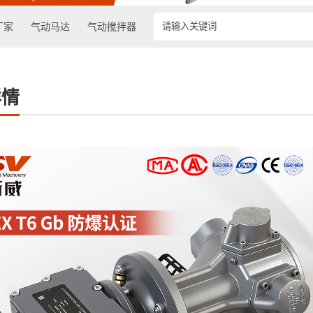
厂家
气动马达
气动搅拌器
详情