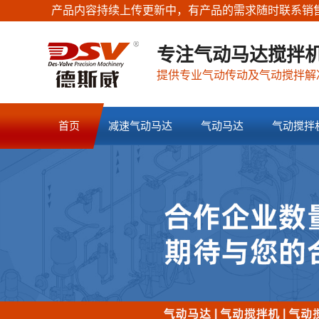
内容持续上传更新中，有产品的需求随时联系销售工程师；
专注气动马达搅拌机
提供专业气动传动及气动搅拌解
首页
减速气动马达
气动马达
气动搅拌