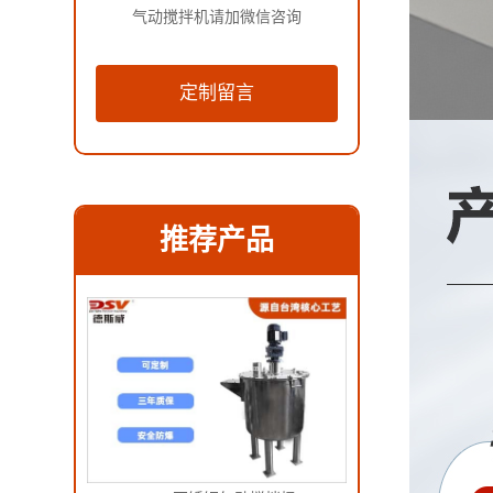
气动搅拌机请加微信咨询
定制留言
推荐产品